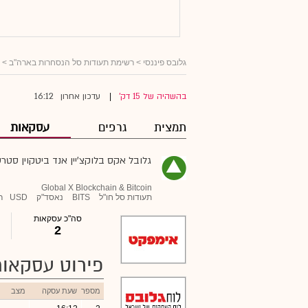
גלובס פיננסי
>
רשימת תעודות סל הנסחרות בארה"ב
>
16:12
בהשהיה של 15 דק'
עדכון אחרון
|
תמצית
גרפים
עסקאות
גלובל אקס בלוקצ'יין אנד ביטקוין סטרט
Global X Blockchain & Bitcoin
תעודות סל חו"ל
BITS
נאסד"ק
USD
ר
סה"כ עסקאות
2
פירוט עסקאות
מספר
שעת עסקה
מצב