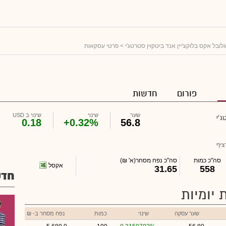
גלובל אקס בלוקצ'יין אנד ביטקוין סטרטג'י
> פרטי עסקאות
פורום
חדשות
שער
שינוי
שינוי ב USD
ג'י
0.18
+0.32%
56.8
ציף
סה"כ כמות
סה"כ נפח מסחר
(א' ₪)
אקסל
31.65
558
חדש
 יומיות
שער עסקה
שינוי
כמות
נפח מסחר ב- ₪