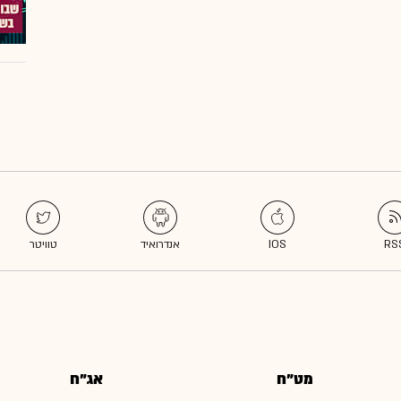
מט"ח
אג"ח