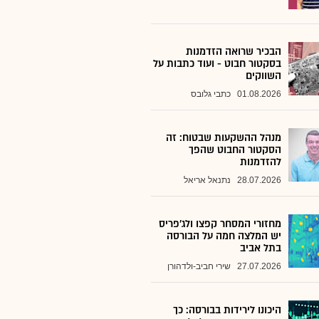
הבכיר שרואה הזדמנות
בסקטור חבוט - ועוד כתבות על
השווקים
01.08.2026
כתבי גלובס
מנהל ההשקעות שבטוח: זה
הסקטור החבוט שהפך
להזדמנות
28.07.2026
נתנאל אריאל
מחזורי המסחר קפצו ולג'פריס
יש המלצה חמה על הבורסה
בתל אביב
27.07.2026
שירי חביב-ולדהורן
היכונו לירידות בבורסה: כך