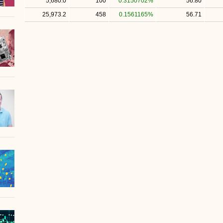
5,680.0
100
0.3150702%
56.80
25,973.2
458
0.1561165%
56.71