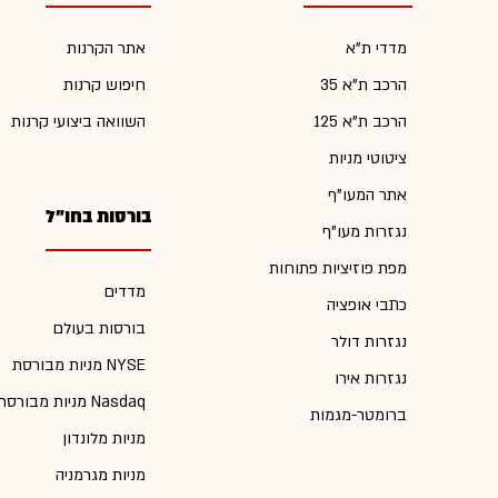
מדדי ת"א
אתר הקרנות
הרכב ת"א 35
חיפוש קרנות
הרכב ת"א 125
השוואה ביצועי קרנות
ציטוטי מניות
אתר המעו"ף
בורסות בחו"ל
נגזרות מעו"ף
מפת פוזיציות פתוחות
מדדים
כתבי אופציה
בורסות בעולם
נגזרות דולר
מניות מבורסת NYSE
נגזרות אירו
מניות מבורסת Nasdaq
ברומטר-מגמות
מניות מלונדון
מניות מגרמניה