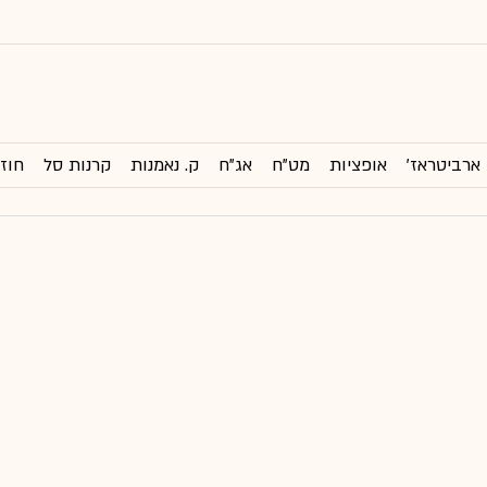
ארביטראז'
אופציות
מט"ח
אג"ח
ק. נאמנות
קרנות סל
חוזי