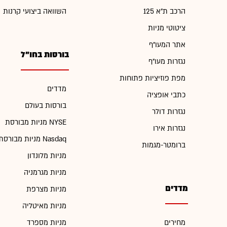
הרכב ת"א 125
השוואה ביצועי קרנות
ציטוטי מניות
אתר המעו"ף
בורסות בחו"ל
נגזרות מעו"ף
מפת פוזיציות פתוחות
מדדים
כתבי אופציה
בורסות בעולם
נגזרות דולר
מניות מבורסת NYSE
נגזרות אירו
מניות מבורסת Nasdaq
ברומטר-מגמות
מניות מלונדון
מניות מגרמניה
מדדים
מניות מצרפת
מניות מאיטליה
מחירים
מניות מספרד