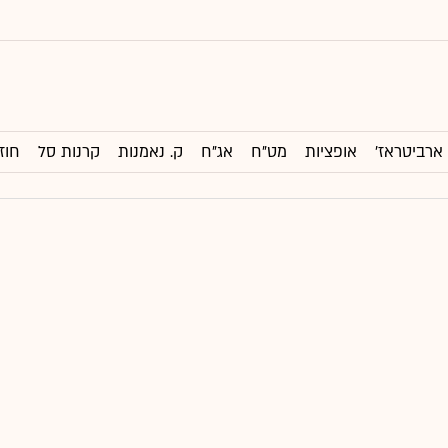
ארביטראז'
אופציות
מט"ח
אג"ח
ק. נאמנות
קרנות סל
חוז