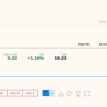
גרפים
ורום
חדשות
שער
שינוי
שינוי ב USD
0.22
+1.16%
19.23
3 דקות
15 דקות
שע