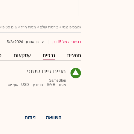
גלובס פיננסי
>
בורסות עולם
>
מניות חו"ל
>
גיים סטופ
> 
5/8/2026
בהשהיה של 15 דק'
עדכון אחרון
|
תמצית
גרפים
עסקאות
פ
מניית גיים סטופ
GameStop
מניה
GME
ניו-יורק
USD
סוף יום
השוואה
ניתוח