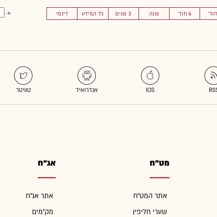
6 חוד'
שנה
3 שנים
כל המידע
דינמי
מ -
מט"ח
אג"ח
אתר המט"ח
אתר אג"ח
שערי חליפין
מק"מים