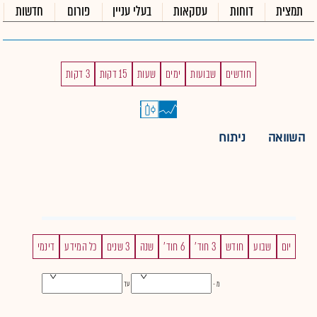
תמצית
דוחות
עסקאות
בעלי עניין
פורום
חדשות
חודשים
שבועות
ימים
שעות
15 דקות
3 דקות
השוואה
ניתוח
יום
שבוע
חודש
3 חוד'
6 חוד'
שנה
3 שנים
כל המידע
דינמי
מ -
עד