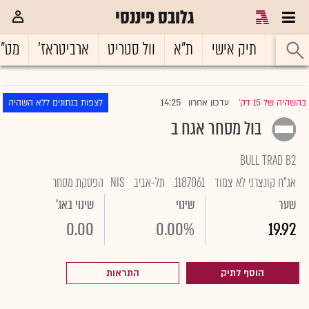
גלובס פיננסי
ראשי
תיק אישי
ת"א
וול סטריט
ארביטראז'
מט"
14:25
בהשהיה של 15 דק'
עדכון אחרון
לצפות בנתונים ללא השהיה
|
בול מסחר אגח ב
BULL TRAD B2
אג"ח קונצרני לא צמוד
1187061
תל-אביב
NIS
הפסקת מסחר
שער
שינוי
שינוי באג'
0.00
0.00%
19.92
הוסף לתיק
התראות