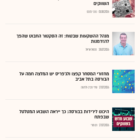
השווקים
01.08.2026
כתבי גלובס
מנהל ההשקעות שבטוח: זה הסקטור החבוט שהפך
להזדמנות
28.07.2026
נתנאל אריאל
מחזורי המסחר קפצו ולג'פריס יש המלצה חמה על
הבורסה בתל אביב
27.07.2026
שירי חביב-ולדהורן
היכונו לירידות בבורסה: כך ייראה השבוע המטלטל
שבפתח
27.07.2026
רם מורי