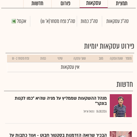
עסקאות
תמצית
פורום
חדשות
סה"כ עסקאות
סה"כ כמות
סה"כ נפח מסחר
(א' ₪)
אקסל
פירוט עסקאות יומיות
מספר
שעת עסקה
מצב
שער עסקה
שינוי
כמות
נפח מסחר ב- ₪
אין עסקאות
חדשות
מנהל ההשקעות שממליץ על מניה שהיא "כמו לקנות
בונקר"
04.08.2026
נתנאל אריאל
הבכיר שרואה הזדמנות בסקטור חבוט - ועוד כתבות על