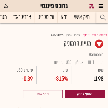
גלובס פיננסי
ראשי
תיק אישי
ת"א
וול סטריט
ארביטראז'
מט"
4/8/2026
בהשהיה של 15 דק'
עדכון אחרון
|
מניית הרמוניק
Harmonic
מניה
HLIT
נאסד"ק
USD
סוף יום
שער
שינוי
שינוי ב USD
-0.39
-3.15%
11.98
הוסף לתיק
התראות