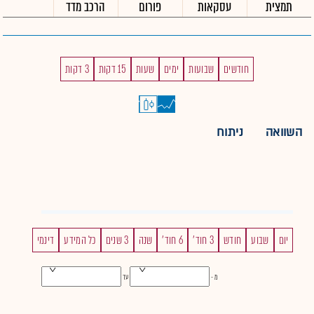
תמצית
עסקאות
פורום
הרכב מדד
חודשים
שבועות
ימים
שעות
15 דקות
3 דקות
השוואה
ניתוח
יום
שבוע
חודש
3 חוד'
6 חוד'
שנה
3 שנים
כל המידע
דינמי
מ -
עד