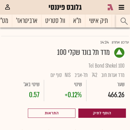
גלובס פיננסי
ראשי
תיק אישי
ת"א
וול סטריט
ארביטראז'
מט"
14:24
עדכון אחרון
מדד תל בונד שקלי 100
Tel Bond Shekel 100
מדד אגרות חוב
742
תל-אביב
NIS
סוף יום
שער
שינוי
שינוי באג'
0.57
+0.12%
466.26
הוסף לתיק
התראות