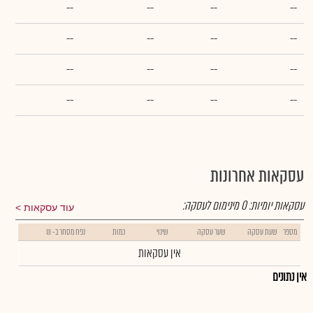
--
--
--
--
--
--
--
--
--
--
--
--
--
--
--
--
עסקאות אחרונות
עסקאות יומיות:
0
מינימום לעסקה:
עוד עסקאות
מספר
שעת עסקה
שער עסקה
שינוי
כמות
נפח מסחר ב- ₪
אין עסקאות
אין נתונים