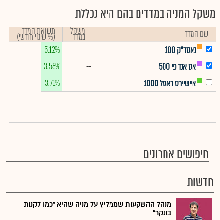
משקל המניה במדדים בהם היא נכללת
משקל
תשואת המדד
שם המדד
במדד
(% שינוי חודשי)
5.12%
--
נאסד"ק 100
3.58%
--
אס אנד פי 500
3.71%
--
איישיירס ראסל 1000
חיפושים אחרונים
חדשות
מנהל ההשקעות שממליץ על מניה שהיא "כמו לקנות
בונקר"