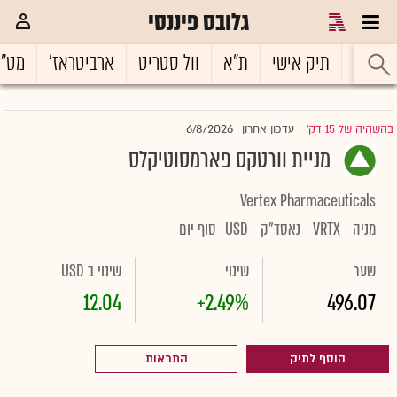
גלובס פיננסי
ראשי
תיק אישי
ת"א
וול סטריט
ארביטראז'
מט"
6/8/2026
בהשהיה של 15 דק'
עדכון אחרון
|
מניית וורטקס פארמסוטיקלס
Vertex Pharmaceuticals
מניה
VRTX
נאסד"ק
USD
סוף יום
שער
שינוי
שינוי ב USD
12.04
+2.49%
496.07
הוסף לתיק
התראות