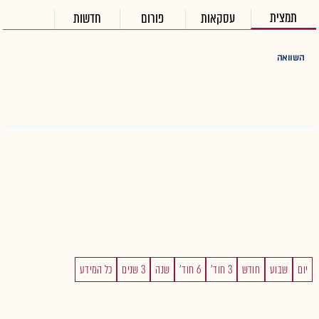
תמצית
עסקאות
פורום
חדשות
השוואה
יום
שבוע
חודש
3 חוד'
6 חוד'
שנה
3 שנים
כל המידע