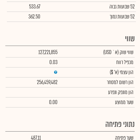
52 שבועות גבוה
533.67
52 שבועות נמוך
362.50
שווי
שווי שוק
(א` USD)
127,221,855
מכפיל רווח
0.03
הון עצמי
(א' $)
הון רשום למסחר
256,459,482
הון מונפק ונפרע
שער ממוצע
0.00
נתוני פתיחה
שער פתיחה
487.11