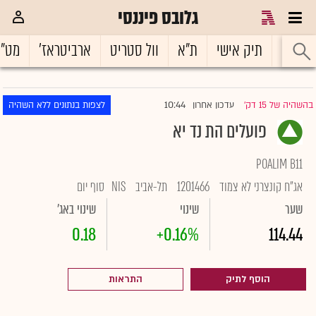
גלובס פיננסי
ראשי
תיק אישי
ת"א
וול סטריט
ארביטראז'
מט"
10:44
בהשהיה של 15 דק'
עדכון אחרון
לצפות בנתונים ללא השהיה
|
פועלים הת נד יא
POALIM B11
אג"ח קונצרני לא צמוד
1201466
תל-אביב
NIS
סוף יום
שער
שינוי
שינוי באג'
0.18
+0.16%
114.44
הוסף לתיק
התראות