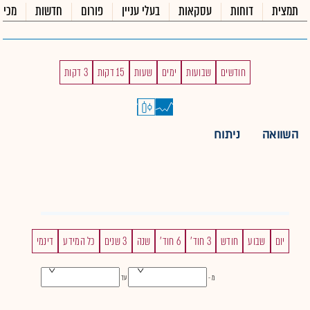
תמצית
דוחות
עסקאות
בעלי עניין
פורום
חדשות
מכיר
חודשים
שבועות
ימים
שעות
15 דקות
3 דקות
השוואה
ניתוח
יום
שבוע
חודש
3 חוד'
6 חוד'
שנה
3 שנים
כל המידע
דינמי
מ -
עד