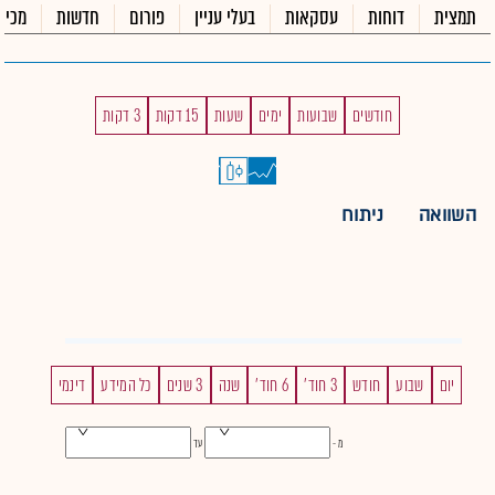
תמצית
דוחות
עסקאות
בעלי עניין
פורום
חדשות
מכיר
חודשים
שבועות
ימים
שעות
15 דקות
3 דקות
השוואה
ניתוח
יום
שבוע
חודש
3 חוד'
6 חוד'
שנה
3 שנים
כל המידע
דינמי
מ -
עד