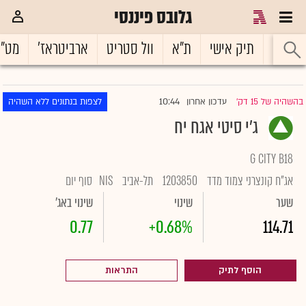
גלובס פיננסי
ראשי
תיק אישי
ת"א
וול סטריט
ארביטראז'
מט"
10:44
בהשהיה של 15 דק'
עדכון אחרון
לצפות בנתונים ללא השהיה
|
ג'י סיטי אגח יח
G CITY B18
אג"ח קונצרני צמוד מדד
1203850
תל-אביב
NIS
סוף יום
שער
שינוי
שינוי באג'
0.77
+0.68%
114.71
הוסף לתיק
התראות