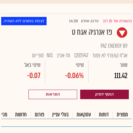
14:28
בהשהיה של 15 דק'
עדכון אחרון
לצפות בנתונים ללא השהיה
|
פז אנרגיה אגח ט
PAZ ENERGY B9
אג"ח קונצרני לא צמוד
1205947
תל-אביב
NIS
סוף יום
שער
שינוי
שינוי באג'
-0.07
-0.06%
111.42
הוסף לתיק
התראות
תמצית
דוחות
עסקאות
בעלי עניין
פורום
חדשות
מכיר