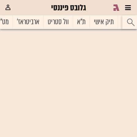
גלובס פיננסי
ראשי
תיק אישי
ת"א
וול סטריט
ארביטראז'
מט"