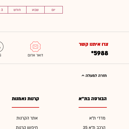
יום
שבוע
חודש
3 חוד'
צרו איתנו קשר
*5988
חזרה למעלה
הבורסה בת"א
קרנות נאמנות
מדדי ת"א
אתר הקרנות
הרכב ת"א 35
חיפוש קרנות