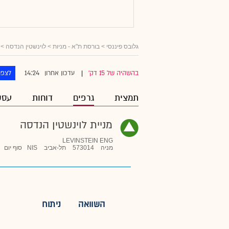
גלובס פיננסי
>
בורסת ת"א - מניות
>
לוינשטין הנדסה
> 
14:24
בהשהיה של 15 דק'
עדכון אחרון
לצפו
|
תמצית
גרפים
דוחות
עסק
מניית לוינשטין הנדסה
LEVINSTEIN ENG
מניה
573014
תל-אביב
NIS
סוף יום
השוואה
ניתוח