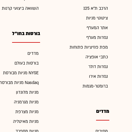
הרכב ת"א 125
השוואה ביצועי קרנות
ציטוטי מניות
אתר המעו"ף
בורסות בחו"ל
נגזרות מעו"ף
מפת פוזיציות פתוחות
מדדים
כתבי אופציה
בורסות בעולם
נגזרות דולר
מניות מבורסת NYSE
נגזרות אירו
מניות מבורסת Nasdaq
ברומטר-מגמות
מניות מלונדון
מניות מגרמניה
מדדים
מניות מצרפת
מניות מאיטליה
מחירים
מניות מספרד