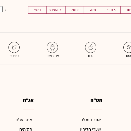
6 חוד'
שנה
3 שנים
כל המידע
דינמי
מ -
מט"ח
אג"ח
אתר המט"ח
אתר אג"ח
שערי חליפין
מק"מים