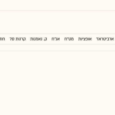
ארביטראז'
אופציות
מט"ח
אג"ח
ק. נאמנות
קרנות סל
חוז