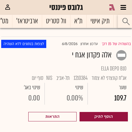
גלובס פיננסי
ראשי
תיק אישי
ת"א
וול סטריט
ארביטראז'
מט"
6/8/2026
בהשהיה של 15 דק'
עדכון אחרון
לצפות בנתונים ללא השהיה
|
אלה פקדון אגח י
ELLA DEPO B10
אג"ח קונצרני לא צמוד
1210384
תל-אביב
NIS
סוף יום
שער
שינוי
שינוי באג'
0.00
0.00%
109.7
הוסף לתיק
התראות