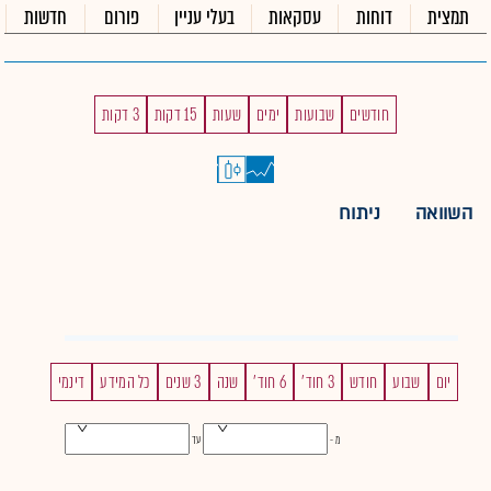
תמצית
דוחות
עסקאות
בעלי עניין
פורום
חדשות
חודשים
שבועות
ימים
שעות
15 דקות
3 דקות
השוואה
ניתוח
יום
שבוע
חודש
3 חוד'
6 חוד'
שנה
3 שנים
כל המידע
דינמי
מ -
עד