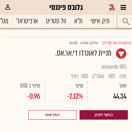
גלובס פיננסי
ראשי
תיק אישי
ת"א
וול סטריט
ארביטראז'
מט"
14:01
בהשהיה של 15 דק'
עדכון אחרון
|
מניית לאונרדו די.אר.אס.
Leonardo DRS
מניה
DRS
נאסד"ק
USD
רציף
שער
שינוי
שינוי ב USD
-0.96
-2.12%
44.34
הוסף לתיק
התראות