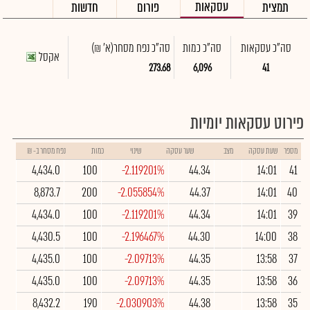
עסקאות
תמצית
פורום
חדשות
סה"כ עסקאות
סה"כ כמות
סה"כ נפח מסחר
(א' ₪)
אקסל
273.68
6,096
41
פירוט עסקאות יומיות
מספר
שעת עסקה
מצב
שער עסקה
שינוי
כמות
נפח מסחר ב- ₪
4,434.0
100
-2.119201%
44.34
14:01
41
8,873.7
200
-2.055854%
44.37
14:01
40
4,434.0
100
-2.119201%
44.34
14:01
39
4,430.5
100
-2.196467%
44.30
14:00
38
4,435.0
100
-2.09713%
44.35
13:58
37
4,435.0
100
-2.09713%
44.35
13:58
36
8,432.2
190
-2.030903%
44.38
13:58
35