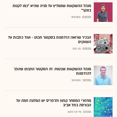
מנהל ההשקעות שממליץ על מניה שהיא "כמו לקנות
בונקר"
04.08.2026
נתנאל אריאל
הבכיר שרואה הזדמנות בסקטור חבוט - ועוד כתבות על
השווקים
01.08.2026
כתבי גלובס
מנהל ההשקעות שבטוח: זה הסקטור החבוט שהפך
להזדמנות
28.07.2026
נתנאל אריאל
מחזורי המסחר קפצו ולג'פריס יש המלצה חמה על
הבורסה בתל אביב
27.07.2026
שירי חביב-ולדהורן