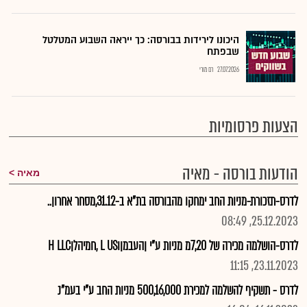
היכונו לירידות בבורסה: כך ייראה השבוע המטלטל
שבפתח
27.07.2026
רם מורי
הצעות פרסומיות
הודעות בורסה - מאיה
מאיה
לדרס-תזכורת-מניות החב ימחקו מהבורסה בת"א ב-31.12,מסחר אחרון..
25.12.2023, 08:49
לדרס-הושלמה מכירה של 7,20מ מניות ע"י ןהעבמןוL US ,חמיהלןH LLC
23.11.2023, 11:15
לדרס - תשקיף להשלמה למכירת 500,16,000 מניות החב ע"י בעמ"נ