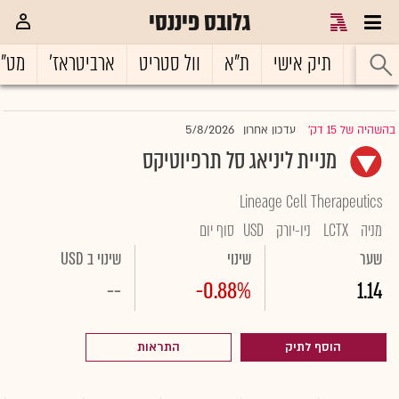
גלובס פיננסי
ראשי
תיק אישי
ת"א
וול סטריט
ארביטראז'
מט"
5/8/2026
בהשהיה של 15 דק'
עדכון אחרון
|
מניית ליניאג סל תרפיוטיקס
Lineage Cell Therapeutics
מניה
LCTX
ניו-יורק
USD
סוף יום
שער
שינוי
שינוי ב USD
--
-0.88%
1.14
הוסף לתיק
התראות