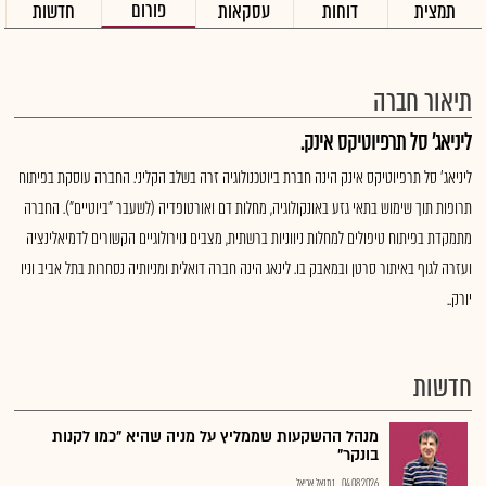
פורום
תמצית
דוחות
עסקאות
חדשות
תיאור חברה
ליניאג' סל תרפיוטיקס אינק.
ליניאג' סל תרפיוטיקס אינק הינה חברת ביוטכנולוגיה זרה בשלב הקליני. החברה עוסקת בפיתוח
תרופות תוך שימוש בתאי גזע באונקולוגיה, מחלות דם ואורטופדיה (לשעבר "ביוטיים"). החברה
מתמקדת בפיתוח טיפולים למחלות ניווניות ברשתית, מצבים נוירולוגיים הקשורים לדמיאלינציה
ועזרה לגוף באיתור סרטן ובמאבק בו. לינאג הינה חברה דואלית ומניותיה נסחרות בתל אביב וניו
יורק..
חדשות
מנהל ההשקעות שממליץ על מניה שהיא "כמו לקנות
בונקר"
04.08.2026
נתנאל אריאל