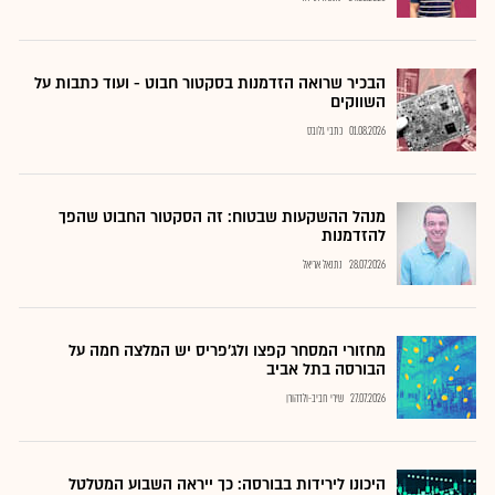
הבכיר שרואה הזדמנות בסקטור חבוט - ועוד כתבות על
השווקים
01.08.2026
כתבי גלובס
מנהל ההשקעות שבטוח: זה הסקטור החבוט שהפך
להזדמנות
28.07.2026
נתנאל אריאל
מחזורי המסחר קפצו ולג'פריס יש המלצה חמה על
הבורסה בתל אביב
27.07.2026
שירי חביב-ולדהורן
היכונו לירידות בבורסה: כך ייראה השבוע המטלטל