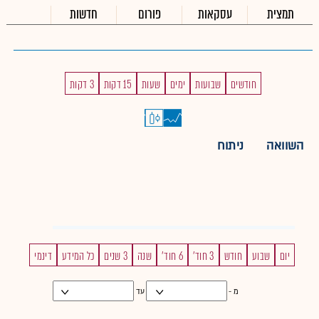
תמצית
עסקאות
פורום
חדשות
חודשים
שבועות
ימים
שעות
15 דקות
3 דקות
השוואה
ניתוח
יום
שבוע
חודש
3 חוד'
6 חוד'
שנה
3 שנים
כל המידע
דינמי
מ -
עד