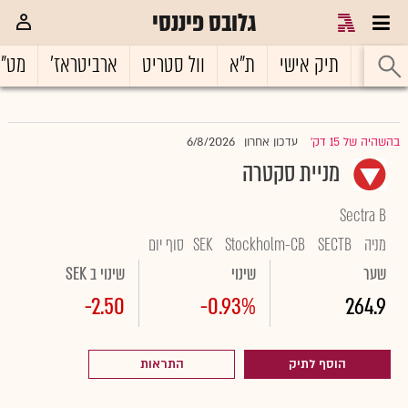
גלובס פיננסי
ראשי
תיק אישי
ת"א
וול סטריט
ארביטראז'
מט"
6/8/2026
בהשהיה של 15 דק'
עדכון אחרון
|
מניית סקטרה
Sectra B
מניה
SECTB
Stockholm-CB
SEK
סוף יום
שער
שינוי
שינוי ב SEK
-2.50
-0.93%
264.9
הוסף לתיק
התראות