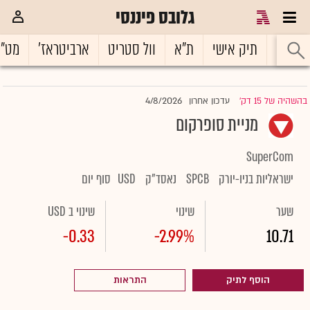
גלובס פיננסי
ראשי
תיק אישי
ת"א
וול סטריט
ארביטראז'
מט"
4/8/2026
בהשהיה של 15 דק'
עדכון אחרון
|
מניית סופרקום
SuperCom
ישראליות בניו-יורק
SPCB
נאסד"ק
USD
סוף יום
שער
שינוי
שינוי ב USD
-0.33
-2.99%
10.71
הוסף לתיק
התראות