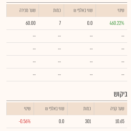
שינוי
₪ שווי באלפי
כמות
שער מכירה
60.00
7
0.0
460.22%
--
--
--
--
--
--
--
--
--
--
--
--
--
--
--
--
ביקוש
שער קניה
כמות
₪ שווי באלפי
שינוי
-0.56%
0.0
301
10.65