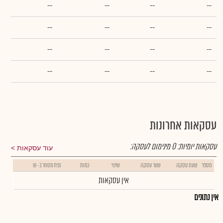
--
--
--
--
--
--
--
--
--
--
--
--
--
--
--
--
עסקאות אחרונות
עסקאות יומיות:
0
מינימום לעסקה:
עוד עסקאות
מספר
שעת עסקה
שער עסקה
שינוי
כמות
נפח מסחר ב- ₪
אין עסקאות
אין נתונים