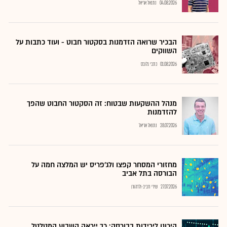
04.08.2026
נתנאל אריאל
הבכיר שרואה הזדמנות בסקטור חבוט - ועוד כתבות על
השווקים
01.08.2026
כתבי גלובס
מנהל ההשקעות שבטוח: זה הסקטור החבוט שהפך
להזדמנות
28.07.2026
נתנאל אריאל
מחזורי המסחר קפצו ולג'פריס יש המלצה חמה על
הבורסה בתל אביב
27.07.2026
שירי חביב-ולדהורן
היכונו לירידות בבורסה: כך ייראה השבוע המטלטל