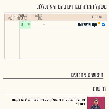
משקל המניה במדדים בהם היא נכללת
משקל
תשואת המדד
שם המדד
במדד
(% שינוי חודשי)
0.00%
--
זקס ישראל 150
חיפושים אחרונים
חדשות
מנהל ההשקעות שממליץ על מניה שהיא "כמו לקנות
בונקר"