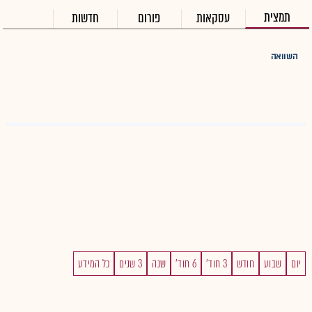
תמצית
עסקאות
פורום
חדשות
השוואה
יום
שבוע
חודש
3 חוד'
6 חוד'
שנה
3 שנים
כל המידע