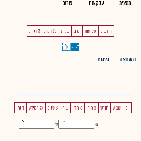
תמצית
עסקאות
פורום
חודשים
שבועות
ימים
שעות
15 דקות
3 דקות
השוואה
ניתוח
יום
שבוע
חודש
3 חוד'
6 חוד'
שנה
3 שנים
כל המידע
דינמי
מ -
עד