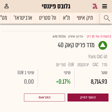
גלובס פיננסי
ראשי
תיק אישי
ת"א
וול סטריט
ארביטראז'
מט"
6/8/2026
בהשהיה של 15 דק'
עדכון אחרון
|
מדד פריס קאק 40
Paris CAC 40
מדד
CAC
יורונקסט
EUR
סוף יום
שער
שינוי
שינוי ב EUR
0.00
+0.17%
8,714.93
הוסף לתיק
התראות