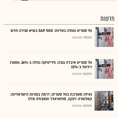
חדשות
וול סטריט ננעלה בעליות: S&P 500 בשיא סגירה חדש
07.08.2026
שירות גלובס
וול סטריט איבדה גובה; פלייטיקה נפלה ב-16%, ווסטרן
דיגיטל ב-12%
06.08.2026
שירות גלובס
נעילה מעורבת בוול סטריט; דרמה במניות הישראליות:
קאלטורה זינקה, סולאראדג' וטאבולה צללו
05.08.2026
שירות גלובס