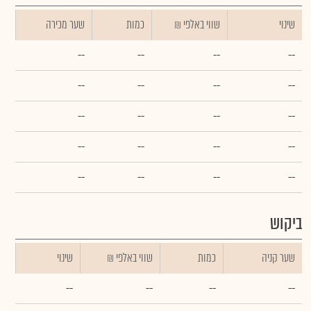
שינוי
₪ שווי באלפי
כמות
שער מכירה
--
--
--
--
--
--
--
--
--
--
--
--
--
--
--
--
--
--
--
--
ביקוש
שער קניה
כמות
₪ שווי באלפי
שינוי
--
--
--
--