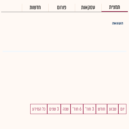
תמצית
עסקאות
פורום
חדשות
השוואה
יום
שבוע
חודש
3 חוד'
6 חוד'
שנה
3 שנים
כל המידע