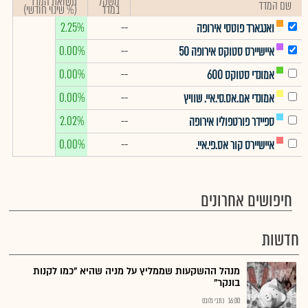
משקל
תשואת המדד
שם המדד
במדד
(% שינוי חודשי)
2.25%
--
ואנגארד פוטסי אירופה
0.00%
--
איישיירס סטוקס אירופה 50
0.00%
--
אמונדי סטוקס 600
0.00%
--
אמונדי אם.אס.סי.איי. שוויץ
2.02%
--
ספיידר פורטפוליו אירופה
0.00%
--
איישיירס קור אס.פי.איי.
חיפושים אחרונים
חדשות
מנהל ההשקעות שממליץ על מניה שהיא "כמו לקנות
בונקר"
16:00
כתבי גלובס