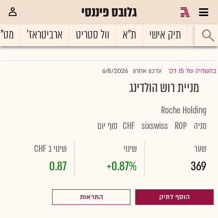
גלובס פיננסי
ראשי
תיק אישי
ת"א
וול סטריט
ארביטראז'
מט"
6/8/2026
בהשהיה של 15 דק'
עדכון אחרון
|
מניית רוש הולדינג
Roche Holding
מניה
ROP
sixswiss
CHF
סוף יום
שער
שינוי
שינוי ב CHF
0.87
+0.87%
369
הוסף לתיק
התראות