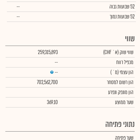
52 שבועות גבוה
--
52 שבועות נמוך
--
שווי
שווי שוק
(א` CHF)
259,315,893
מכפיל רווח
--
הון עצמי
(מ` )
--
הון רשום למסחר
702,562,700
הון מונפק ונפרע
שער ממוצע
369.10
נתוני פתיחה
שער פתיחה