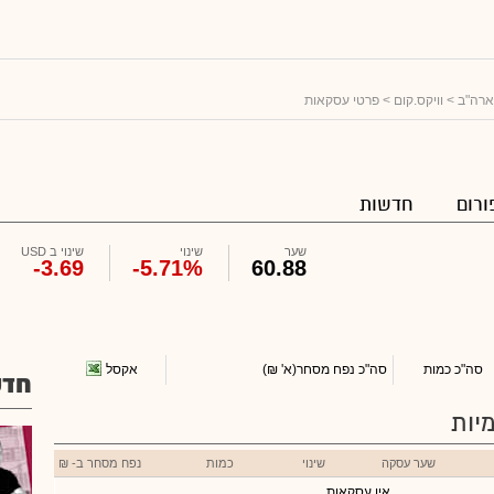
ארה"ב
>
וויקס.קום
> פרטי עסקאות
ורום
חדשות
שער
שינוי
שינוי ב USD
-3.69
-5.71%
60.88
אקסל
סה"כ כמות
סה"כ נפח מסחר
(א' ₪)
חדש
יות
שער עסקה
שינוי
כמות
נפח מסחר ב- ₪
אין עסקאות