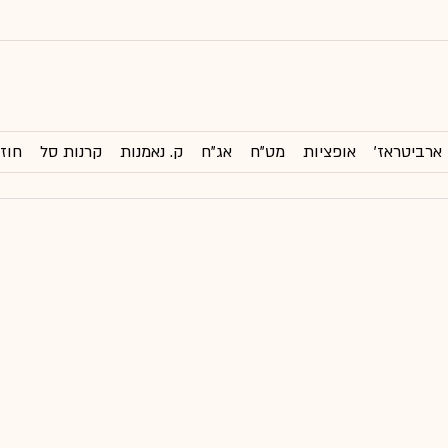
ארביטראז'
אופציות
מט"ח
אג"ח
ק. נאמנות
קרנות סל
חוזי