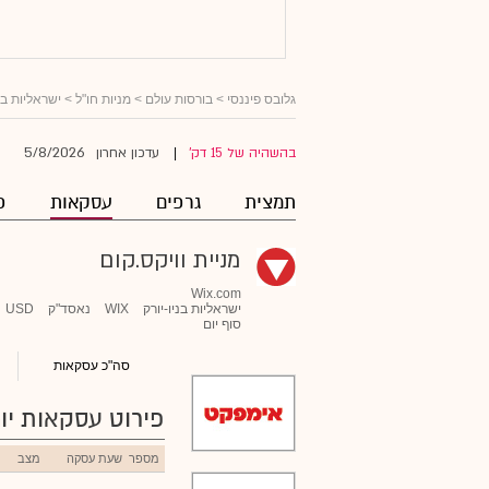
גלובס פיננסי
>
בורסות עולם
>
מניות חו"ל
>
ישראליות ב
5/8/2026
בהשהיה של 15 דק'
עדכון אחרון
|
תמצית
גרפים
עסקאות
פ
מניית וויקס.קום
Wix.com
ישראליות בניו-יורק
WIX
נאסד"ק
USD
סוף יום
סה"כ עסקאות
פירוט עסקאות יומ
מספר
שעת עסקה
מצב