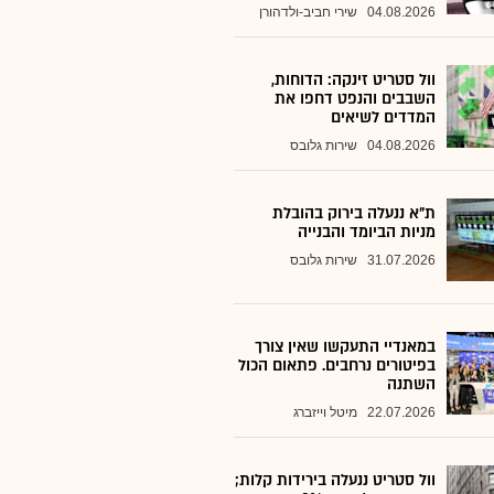
04.08.2026
שירי חביב-ולדהורן
וול סטריט זינקה: הדוחות,
השבבים והנפט דחפו את
המדדים לשיאים
04.08.2026
שירות גלובס
ת"א ננעלה בירוק בהובלת
מניות הביומד והבנייה
31.07.2026
שירות גלובס
במאנדיי התעקשו שאין צורך
בפיטורים נרחבים. פתאום הכול
השתנה
22.07.2026
מיטל וייזברג
וול סטריט ננעלה בירידות קלות;