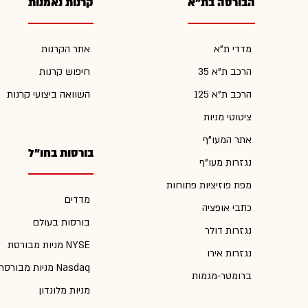
הבורסה בת"א
קרנות נאמנות
מדדי ת"א
אתר הקרנות
הרכב ת"א 35
חיפוש קרנות
הרכב ת"א 125
השוואה ביצועי קרנות
ציטוטי מניות
אתר המעו"ף
בורסות בחו"ל
נגזרות מעו"ף
מפת פוזיציות פתוחות
מדדים
כתבי אופציה
בורסות בעולם
נגזרות דולר
מניות מבורסת NYSE
נגזרות אירו
מניות מבורסת Nasdaq
ברומטר-מגמות
מניות מלונדון