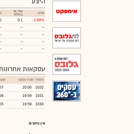
היצע
₪ שווי
שינוי
כ
באלפי
0
0.1
-2.88%
--
--
--
--
--
--
--
--
--
--
--
--
עסקאות אחרונות
מספר
שעת עסקה
שער
57
20:00
1032
56
19:59
1031
55
19:59
1030
אין נתונים