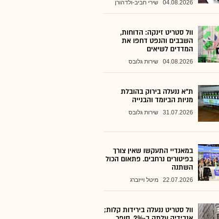
04.08.2026
שירי חביב-ולדהורן
וול סטריט זינקה: הדוחות,
השבבים והנפט דחפו את
המדדים לשיאים
04.08.2026
שירות גלובס
ת"א ננעלה בירוק בהובלת
מניות הביומד והבנייה
31.07.2026
שירות גלובס
במאנדיי התעקשו שאין צורך
בפיטורים נרחבים. פתאום הכול
השתנה
22.07.2026
מיטל וייזברג
וול סטריט ננעלה בירידות קלות;
אנבידיה עלתה ב-2%, סופר