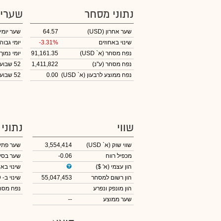
נתוני מסחר
שערי
שער אחרון
(USD)
64.57
שער יומי
שינוי באחוזים
-3.31%
יומי גבוה
נפח מסחר
(א` USD)
91,161.35
יומי נמוך
נפח מסחר
(ע"נ)
1,411,822
52 שבועות גבוה
נפח ממוצע לרבעון (א` USD)
0.00
52 שבועות נמוך
שווי
נתוני
שווי שוק
(א` USD)
3,554,414
שער פתי
מכפיל רווח
-0.06
שער בסי
הון עצמי
(א' $)
שינוי באח
הון רשום למסחר
55,047,453
שינוי
ב- USD
הון מונפק ונפרע
נפח מס
שער ממוצע
--