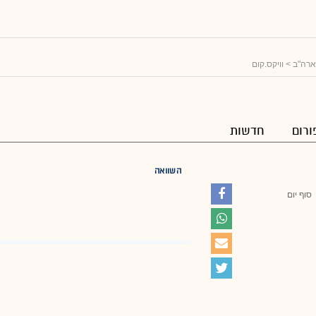
ארה"ב
> וויקס.קום
ורום
חדשות
השוואה
סוף יום