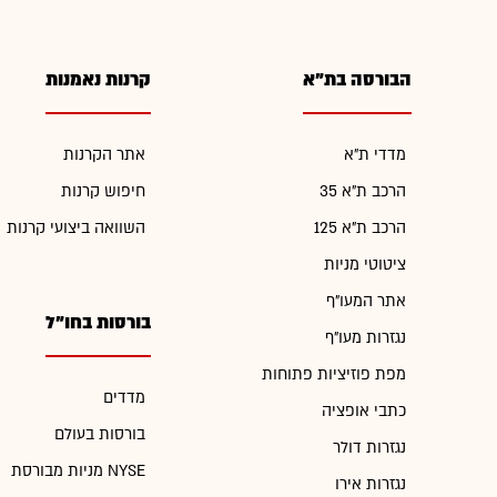
הבורסה בת"א
קרנות נאמנות
מדדי ת"א
אתר הקרנות
הרכב ת"א 35
חיפוש קרנות
הרכב ת"א 125
השוואה ביצועי קרנות
ציטוטי מניות
אתר המעו"ף
בורסות בחו"ל
נגזרות מעו"ף
מפת פוזיציות פתוחות
מדדים
כתבי אופציה
בורסות בעולם
נגזרות דולר
מניות מבורסת NYSE
נגזרות אירו