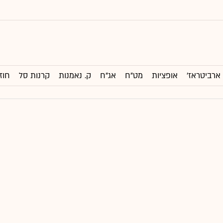
ארביטראז'
אופציות
מט"ח
אג"ח
ק. נאמנות
קרנות סל
חוז