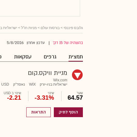
גלובס פיננסי
>
בורסות עולם
>
מניות חו"ל
>
ישראליות ב
5/8/2026
בהשהיה של 15 דק'
עדכון אחרון
|
תמצית
גרפים
עסקאות
פ
מניית וויקס.קום
Wix.com
ישראליות בניו-יורק
WIX
נאסד"ק
USD
שער
שינוי
שינוי ב USD
-2.21
-3.31%
64.57
הוסף לתיק
התראות