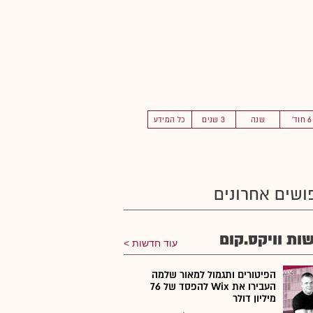
6 חוד'
שנה
3 שנים
כל המידע
ושים אחרונים
ות וויקס.קום
עוד חדשות
הפיטורים ותגמול למאור שלמה
העבירו את Wix להפסד של 76
מיליון דולר