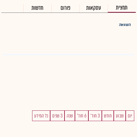
תמצית
עסקאות
פורום
חדשות
השוואה
יום
שבוע
חודש
3 חוד'
6 חוד'
שנה
3 שנים
כל המידע