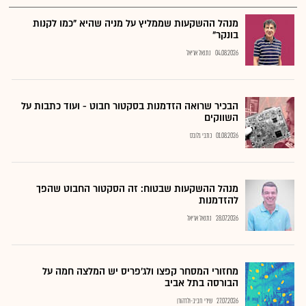
מנהל ההשקעות שממליץ על מניה שהיא "כמו לקנות
בונקר"
04.08.2026
נתנאל אריאל
הבכיר שרואה הזדמנות בסקטור חבוט - ועוד כתבות על
השווקים
01.08.2026
כתבי גלובס
מנהל ההשקעות שבטוח: זה הסקטור החבוט שהפך
להזדמנות
28.07.2026
נתנאל אריאל
מחזורי המסחר קפצו ולג'פריס יש המלצה חמה על
הבורסה בתל אביב
27.07.2026
שירי חביב-ולדהורן