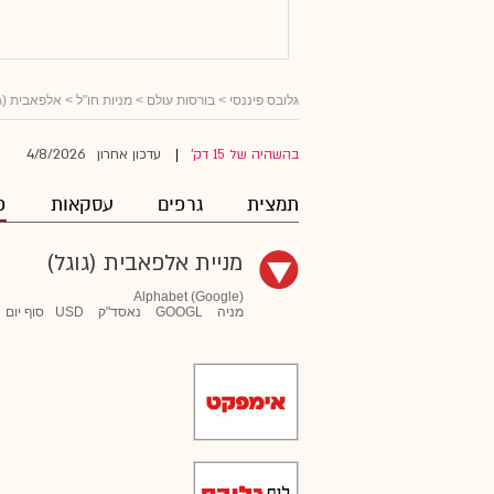
גלובס פיננסי
>
בורסות עולם
>
מניות חו"ל
>
אלפאבית (גו
4/8/2026
בהשהיה של 15 דק'
עדכון אחרון
|
תמצית
גרפים
עסקאות
פ
מניית אלפאבית (גוגל)
Alphabet (Google)
מניה
GOOGL
נאסד"ק
USD
סוף יום