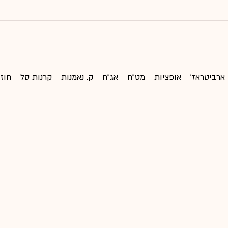
ארביטראז'
אופציות
מט"ח
אג"ח
ק. נאמנות
קרנות סל
חוזי