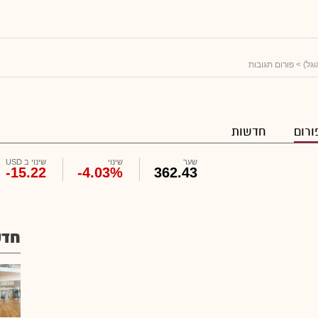
גל)
> פורום תגובות
ורום
חדשות
שער
שינוי
שינוי ב USD
-15.22
-4.03%
362.43
חדש