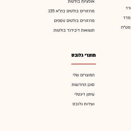
אופציות בולטות
דד
מחזורים בולטים בת"א 125
 מדד
מחזורים בולטים נוספים
 מט"ח
תשואות דיבידנד בולטות
מוצרי גלובס
המוצרים שלי
סוכן החדשות
עיתון דיגטלי
ועידות גלובס