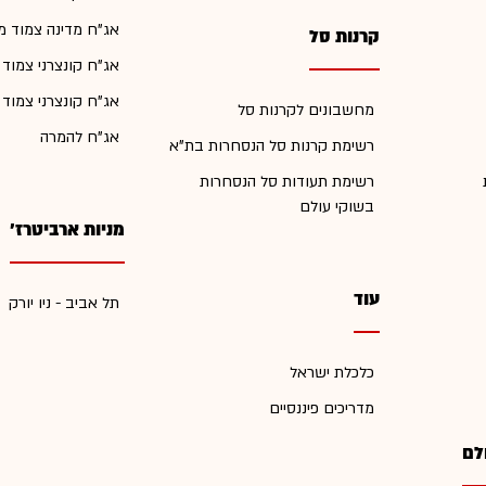
אג"ח מדינה צמוד מ
קרנות סל
אג"ח קונצרני צמוד
אג"ח קונצרני צמוד
מחשבונים לקרנות סל
אג"ח להמרה
רשימת קרנות סל הנסחרות בת"א
רשימת תעודות סל הנסחרות
בשוקי עולם
מניות ארביטרז'
עוד
תל אביב - ניו יורק
כלכלת ישראל
מדריכים פיננסיים
לם