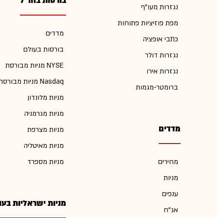
בורסות בחו"ל
נגזרות מעו"ף
מפת פוזיציות פתוחות
מדדים
כתבי אופציה
בורסות בעולם
נגזרות דולר
מניות מבורסת NYSE
נגזרות אירו
מניות מבורסת Nasdaq
ברומטר-מגמות
מניות מלונדון
מניות מגרמניה
מדדים
מניות מצרפת
מניות מאיטליה
מחירים
מניות מספרד
מניות
ענפים
מניות ישראליות בעו
אג"ח