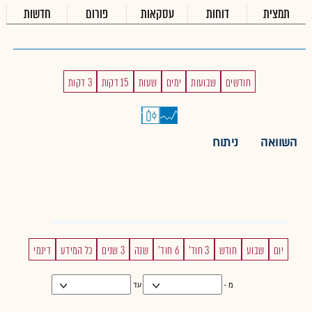
תמצית
דוחות
עסקאות
פורום
חדשות
חודשים
שבועות
ימים
שעות
15 דקות
3 דקות
השוואה
ניתוח
יום
שבוע
חודש
3 חוד'
6 חוד'
שנה
3 שנים
כל המידע
דינמי
מ -
עד