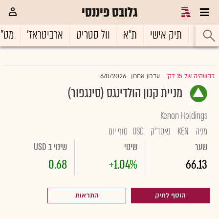
גלובס פיננסי
ראשי
תיק אישי
ת"א
וול סטריט
ארביטראז'
מט"
6/8/2026
בהשהיה של 15 דק'
עדכון אחרון
|
מניית קנון הולדינגס (סינגפור)
Kenon Holdings
מניה
KEN
נאסד"ק
USD
סוף יום
שער
שינוי
שינוי ב USD
0.68
+1.04%
66.13
הוסף לתיק
התראות