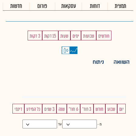
תמצית
דוחות
עסקאות
פורום
חדשות
חודשים
שבועות
ימים
שעות
15 דקות
3 דקות
השוואה
ניתוח
יום
שבוע
חודש
3 חוד'
6 חוד'
שנה
3 שנים
כל המידע
דינמי
מ -
עד