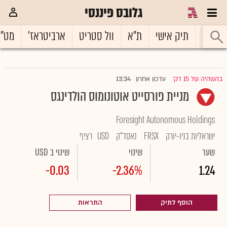
גלובס פיננסי
ראשי
תיק אישי
ת"א
וול סטריט
ארביטראז'
מט"
13:34
בהשהיה של 15 דק'
עדכון אחרון
|
מניית פורסייט אוטונומוס הולדינגס
Foresight Autonomous Holdings
ישראליות בניו-יורק
FRSX
נאסד"ק
USD
רציף
שער
שינוי
שינוי ב USD
-0.03
-2.36%
1.24
הוסף לתיק
התראות