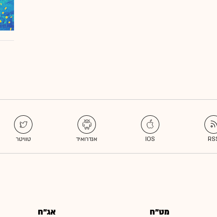
מט"ח
אג"ח