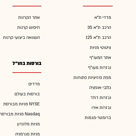
מדדי ת"א
אתר הקרנות
הרכב ת"א 35
חיפוש קרנות
הרכב ת"א 125
השוואה ביצועי קרנות
ציטוטי מניות
אתר המעו"ף
בורסות בחו"ל
נגזרות מעו"ף
מפת פוזיציות פתוחות
מדדים
כתבי אופציה
בורסות בעולם
נגזרות דולר
מניות מבורסת NYSE
נגזרות אירו
מניות מבורסת Nasdaq
ברומטר-מגמות
מניות מלונדון
מניות מגרמניה