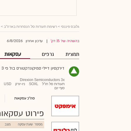
גלובס פיננסי
>
רשימת תעודות סל הנסחרות בארה"ב
>
6/8/2026
בהשהיה של 15 דק'
עדכון אחרון
|
תמצית
גרפים
עסקאות
דירקסיון דיילי סמיקונדקטורס בול פי 3 שיירס
Direxion Semiconductors 3x
תעודות סל חו"ל
SOXL
ניו-יורק
USD
סוף יום
סה"כ עסקאות
פירוט עסקאות
מספר
שעת עסקה
מצב