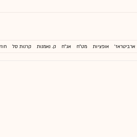
ארביטראז'
אופציות
מט"ח
אג"ח
ק. נאמנות
קרנות סל
חוזי