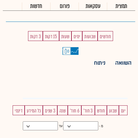
תמצית
עסקאות
פורום
חדשות
חודשים
שבועות
ימים
שעות
15 דקות
3 דקות
השוואה
ניתוח
יום
שבוע
חודש
3 חוד'
6 חוד'
שנה
3 שנים
כל המידע
דינמי
מ -
עד