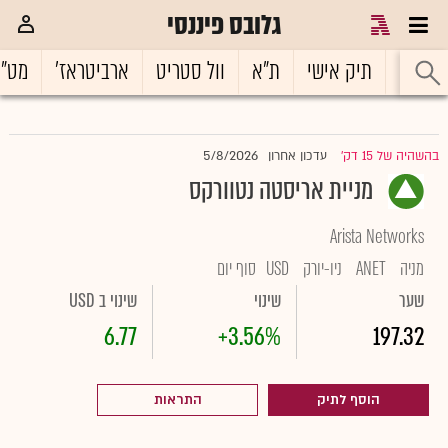
גלובס פיננסי
ראשי
תיק אישי
ת"א
וול סטריט
ארביטראז'
מט"
5/8/2026
בהשהיה של 15 דק'
עדכון אחרון
|
מניית אריסטה נטוורקס
Arista Networks
מניה
ANET
ניו-יורק
USD
סוף יום
שער
שינוי
שינוי ב USD
6.77
+3.56%
197.32
הוסף לתיק
התראות