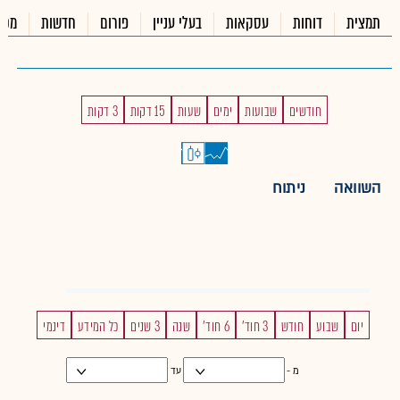
תמצית
דוחות
עסקאות
בעלי עניין
פורום
חדשות
מכי
חודשים
שבועות
ימים
שעות
15 דקות
3 דקות
השוואה
ניתוח
יום
שבוע
חודש
3 חוד'
6 חוד'
שנה
3 שנים
כל המידע
דינמי
מ -
עד