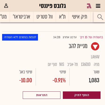
גלובס פיננסי
ראשי
תיק אישי
ת"א
וול סטריט
ארביטראז'
מט"
14:28
בהשהיה של 15 דק'
עדכון אחרון
לצפות בנתונים ללא השהיה
|
מניית להב
LAHAV
מניה
136010
תל-אביב
NIS
סוף יום
שער
שינוי
שינוי באג'
-10.00
-0.91%
1,083
הוסף לתיק
התראות