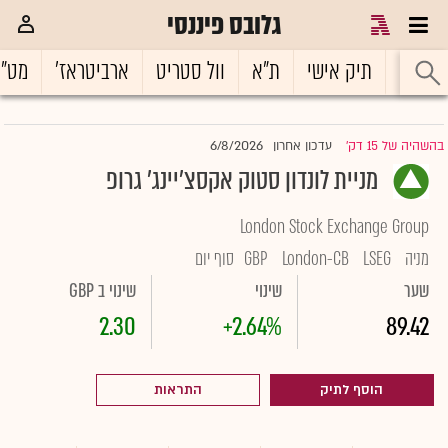
גלובס פיננסי
ראשי
תיק אישי
ת"א
וול סטריט
ארביטראז'
מט"
6/8/2026
בהשהיה של 15 דק'
עדכון אחרון
|
מניית לונדון סטוק אקסצ'יינג' גרופ
London Stock Exchange Group
מניה
LSEG
London-CB
GBP
סוף יום
שער
שינוי
שינוי ב GBP
2.30
+2.64%
89.42
הוסף לתיק
התראות