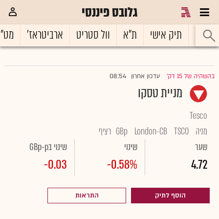
גלובס פיננסי
ראשי
תיק אישי
ת"א
וול סטריט
ארביטראז'
מט"
08:54
בהשהיה של 15 דק'
עדכון אחרון
|
מניית טסקו
Tesco
מניה
TSCO
London-CB
GBp
רציף
שער
שינוי
שינוי בGBp-p
-0.03
-0.58%
4.72
הוסף לתיק
התראות