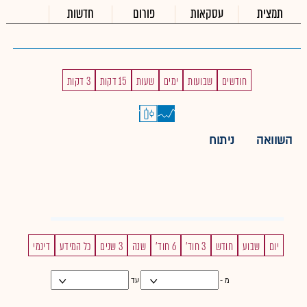
תמצית
עסקאות
פורום
חדשות
חודשים
שבועות
ימים
שעות
15 דקות
3 דקות
השוואה
ניתוח
יום
שבוע
חודש
3 חוד'
6 חוד'
שנה
3 שנים
כל המידע
דינמי
מ -
עד