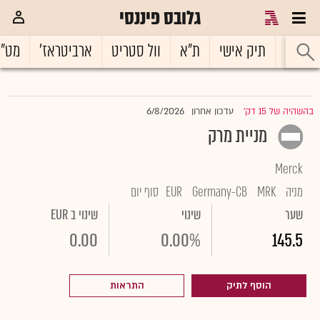
גלובס פיננסי
ראשי
תיק אישי
ת"א
וול סטריט
ארביטראז'
מט"
6/8/2026
בהשהיה של 15 דק'
עדכון אחרון
|
מניית מרק
Merck
מניה
MRK
Germany-CB
EUR
סוף יום
שער
שינוי
שינוי ב EUR
0.00
0.00%
145.5
הוסף לתיק
התראות