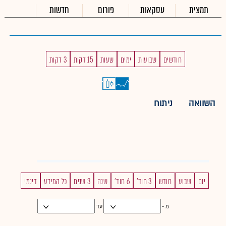
תמצית
עסקאות
פורום
חדשות
חודשים
שבועות
ימים
שעות
15 דקות
3 דקות
השוואה
ניתוח
יום
שבוע
חודש
3 חוד'
6 חוד'
שנה
3 שנים
כל המידע
דינמי
מ -
עד