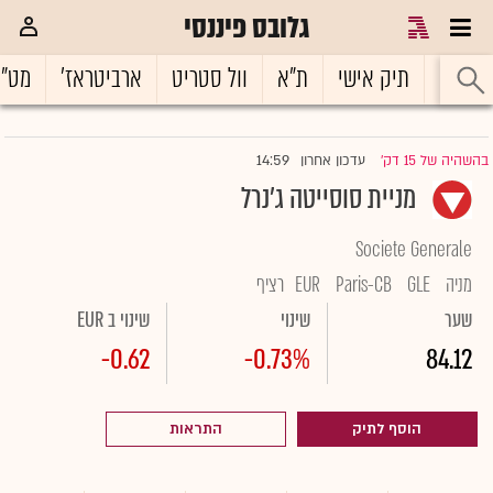
גלובס פיננסי
ראשי
תיק אישי
ת"א
וול סטריט
ארביטראז'
מט"
14:59
בהשהיה של 15 דק'
עדכון אחרון
|
מניית סוסייטה ג'נרל
Societe Generale
מניה
GLE
Paris-CB
EUR
רציף
שער
שינוי
שינוי ב EUR
-0.62
-0.73%
84.12
הוסף לתיק
התראות