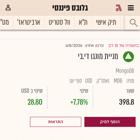
גלובס פיננסי
ראשי
תיק אישי
ת"א
וול סטריט
ארביטראז'
מט"
6/8/2026
בהשהיה של 15 דק'
עדכון אחרון
|
מניית מונגו די.בי
MongoDB
מניה
MDB
נאסד"ק
USD
סוף יום
שער
שינוי
שינוי ב USD
28.80
+7.78%
398.8
הוסף לתיק
התראות