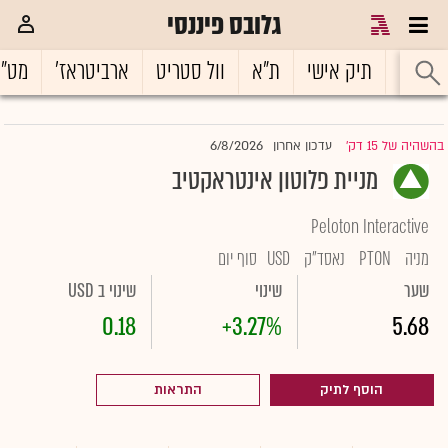
גלובס פיננסי
ראשי
תיק אישי
ת"א
וול סטריט
ארביטראז'
מט"
6/8/2026
בהשהיה של 15 דק'
עדכון אחרון
|
מניית פלוטון אינטראקטיב
Peloton Interactive
מניה
PTON
נאסד"ק
USD
סוף יום
שער
שינוי
שינוי ב USD
0.18
+3.27%
5.68
הוסף לתיק
התראות