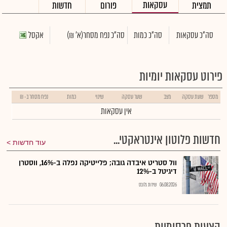
עסקאות
תמצית
פורום
חדשות
סה"כ עסקאות
סה"כ כמות
סה"כ נפח מסחר
(א' ₪)
אקסל
פירוט עסקאות יומיות
מספר
שעת עסקה
מצב
שער עסקה
שינוי
כמות
נפח מסחר ב- ₪
אין עסקאות
חדשות פלוטון אינטראקטי...
עוד חדשות
וול סטריט איבדה גובה; פלייטיקה נפלה ב-16%, ווסטרן
דיגיטל ב-12%
06.08.2026
שירות גלובס