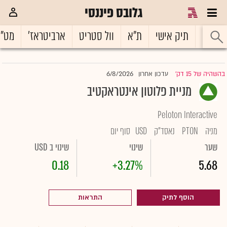
גלובס פיננסי
ראשי
תיק אישי
ת"א
וול סטריט
ארביטראז'
מט"
6/8/2026
בהשהיה של 15 דק'
עדכון אחרון
|
מניית פלוטון אינטראקטיב
Peloton Interactive
מניה
PTON
נאסד"ק
USD
סוף יום
שער
שינוי
שינוי ב USD
0.18
+3.27%
5.68
הוסף לתיק
התראות