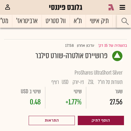
גלובס פיננסי
ראשי
תיק אישי
ת"א
וול סטריט
ארביטראז'
מט"
17:58
בהשהיה של 15 דק'
עדכון אחרון
|
פרושיירס אולטרה-שורט סילבר
ProShares UltraShort Silver
תעודות סל חו"ל
ZSL
ניו-יורק
USD
רציף
שער
שינוי
שינוי ב USD
0.48
+1.77%
27.56
הוסף לתיק
התראות