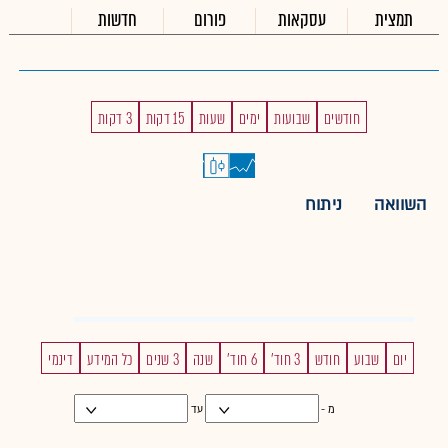
תמצית
עסקאות
פורום
חדשות
חודשים
שבועות
ימים
שעות
15 דקות
3 דקות
השוואה
ניתוח
יום
שבוע
חודש
3 חוד'
6 חוד'
שנה
3 שנים
כל המידע
דינמי
מ -
עד