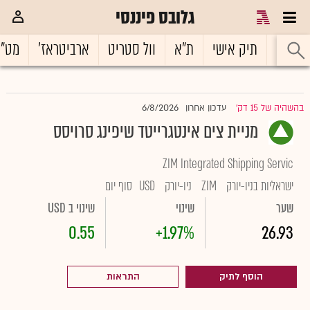
גלובס פיננסי
ראשי
תיק אישי
ת"א
וול סטריט
ארביטראז'
מט"
6/8/2026
בהשהיה של 15 דק'
עדכון אחרון
|
מניית צים אינטגרייטד שיפינג סרויסס
ZIM Integrated Shipping Servic
ישראליות בניו-יורק
ZIM
ניו-יורק
USD
סוף יום
שער
שינוי
שינוי ב USD
0.55
+1.97%
26.93
הוסף לתיק
התראות