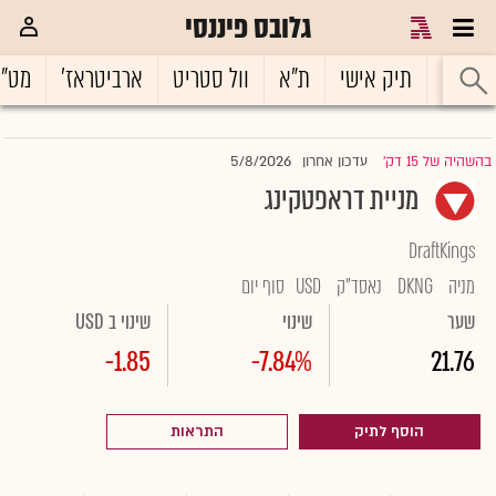
גלובס פיננסי
ראשי
תיק אישי
ת"א
וול סטריט
ארביטראז'
מט"
5/8/2026
בהשהיה של 15 דק'
עדכון אחרון
|
מניית דראפטקינג
DraftKings
מניה
DKNG
נאסד"ק
USD
סוף יום
שער
שינוי
שינוי ב USD
-1.85
-7.84%
21.76
הוסף לתיק
התראות