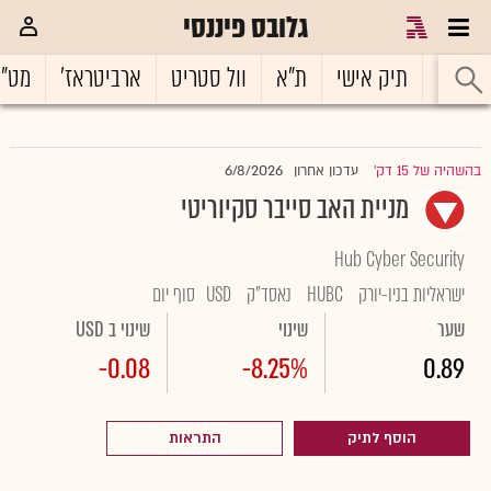
גלובס פיננסי
ראשי
תיק אישי
ת"א
וול סטריט
ארביטראז'
מט"
6/8/2026
בהשהיה של 15 דק'
עדכון אחרון
|
מניית האב סייבר סקיוריטי
Hub Cyber Security
ישראליות בניו-יורק
HUBC
נאסד"ק
USD
סוף יום
שער
שינוי
שינוי ב USD
-0.08
-8.25%
0.89
הוסף לתיק
התראות