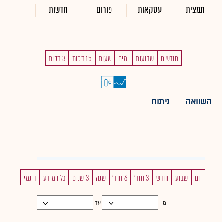
תמצית
עסקאות
פורום
חדשות
חודשים
שבועות
ימים
שעות
15 דקות
3 דקות
השוואה
ניתוח
יום
שבוע
חודש
3 חוד'
6 חוד'
שנה
3 שנים
כל המידע
דינמי
מ -
עד