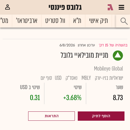
גלובס פיננסי
ראשי
תיק אישי
ת"א
וול סטריט
ארביטראז'
מט"
6/8/2026
בהשהיה של 15 דק'
עדכון אחרון
|
מניית מובילאיי גלובל
Mobileye Global
ישראליות בניו-יורק
MBLY
נאסד"ק
USD
סוף יום
שער
שינוי
שינוי ב USD
0.31
+3.68%
8.73
הוסף לתיק
התראות