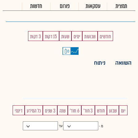
תמצית
עסקאות
פורום
חדשות
חודשים
שבועות
ימים
שעות
15 דקות
3 דקות
השוואה
ניתוח
יום
שבוע
חודש
3 חוד'
6 חוד'
שנה
3 שנים
כל המידע
דינמי
מ -
עד