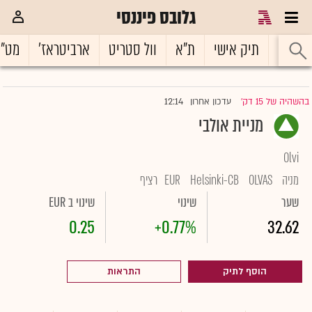
גלובס פיננסי
ראשי
תיק אישי
ת"א
וול סטריט
ארביטראז'
מט"
12:14
בהשהיה של 15 דק'
עדכון אחרון
|
מניית אולבי
Olvi
מניה
OLVAS
Helsinki-CB
EUR
רציף
שער
שינוי
שינוי ב EUR
0.25
+0.77%
32.62
הוסף לתיק
התראות