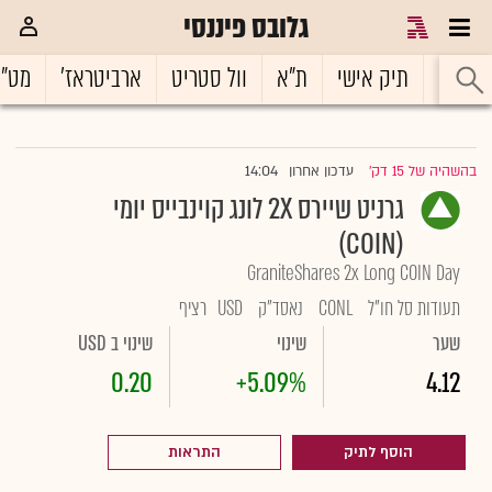
גלובס פיננסי
ראשי
תיק אישי
ת"א
וול סטריט
ארביטראז'
מט"
14:04
בהשהיה של 15 דק'
עדכון אחרון
|
גרניט שיירס 2X לונג קוינבייס יומי
(COIN)
GraniteShares 2x Long COIN Day
תעודות סל חו"ל
CONL
נאסד"ק
USD
רציף
שער
שינוי
שינוי ב USD
0.20
+5.09%
4.12
הוסף לתיק
התראות