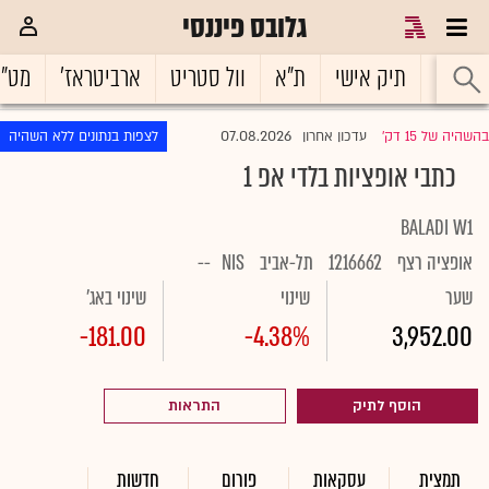
גלובס פיננסי
ראשי
תיק אישי
ת"א
וול סטריט
ארביטראז'
מט"
07.08.2026
בהשהיה של 15 דק'
עדכון אחרון
לצפות בנתונים ללא השהיה
|
כתבי אופציות בלדי אפ 1
BALADI W1
אופציה רצף
1216662
תל-אביב
NIS
--
שער
שינוי
שינוי באג'
-181.00
-4.38%
3,952.00
הוסף לתיק
התראות
תמצית
עסקאות
פורום
חדשות