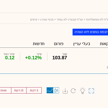
"ח לא-ממשלתיות
>
אג"ח קונצרני לא צמוד
>
מניף אגח ג
> גרפים
לצפות בנתונים ללא השהיה
אות
בעלי עניין
פורום
חדשות
שער
שינוי
שינוי באג'
0.12
+0.12%
103.87
3 דקות
15 דקות
שעות