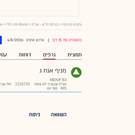
גלובס פיננסי
>
בורסת ת"א - אג"ח
>
All-Bond כללי
>
אג
4/8/2026
בהשהיה של 15 דק'
עדכון אחרון
|
תמצית
גרפים
דוחות
עסק
מניף אגח ג
MENIF B3
אג"ח קונצרני לא צמוד
1216720
תל-אביב
NIS
סוף יום
השוואה
ניתוח