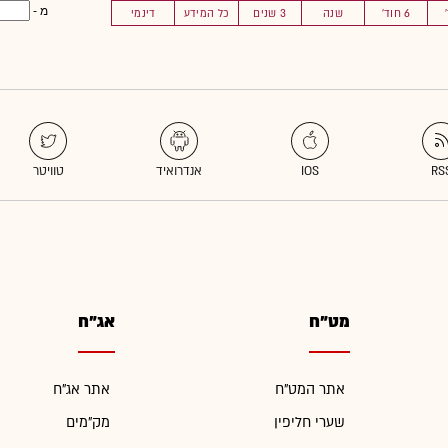
מ -
6 חוד'
שנה
3 שנים
כל המידע
דינמי
מט"ח
אג"ח
אתר המט"ח
אתר אג"ח
שערי חליפין
מק"מים