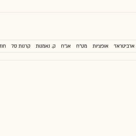
ארביטראז'
אופציות
מט"ח
אג"ח
ק. נאמנות
קרנות סל
חוז