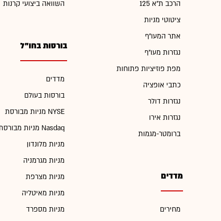
הרכב ת"א 125
השוואה ביצועי קרנות
ציטוטי מניות
אתר המעו"ף
בורסות בחו"ל
נגזרות מעו"ף
מפת פוזיציות פתוחות
מדדים
כתבי אופציה
בורסות בעולם
נגזרות דולר
מניות מבורסת NYSE
נגזרות אירו
מניות מבורסת Nasdaq
ברומטר-מגמות
מניות מלונדון
מניות מגרמניה
מדדים
מניות מצרפת
מניות מאיטליה
מחירים
מניות מספרד