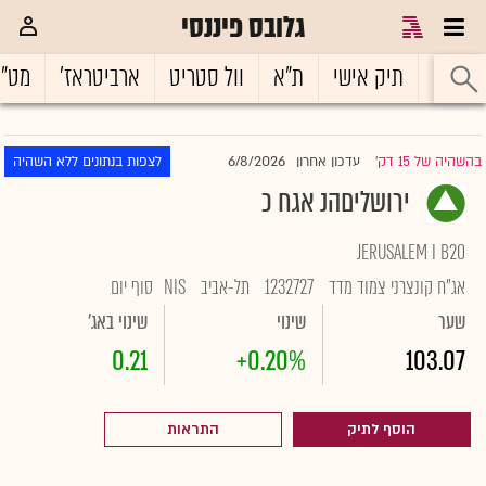
גלובס פיננסי
ראשי
תיק אישי
ת"א
וול סטריט
ארביטראז'
מט"
6/8/2026
בהשהיה של 15 דק'
עדכון אחרון
לצפות בנתונים ללא השהיה
|
ירושליםהנ אגח כ
JERUSALEM I B20
אג"ח קונצרני צמוד מדד
1232727
תל-אביב
NIS
סוף יום
שער
שינוי
שינוי באג'
0.21
+0.20%
103.07
הוסף לתיק
התראות