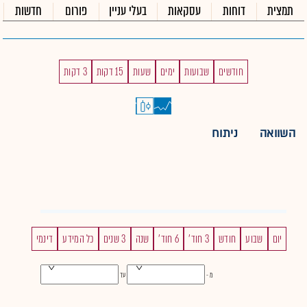
תמצית
דוחות
עסקאות
בעלי עניין
פורום
חדשות
חודשים
שבועות
ימים
שעות
15 דקות
3 דקות
השוואה
ניתוח
יום
שבוע
חודש
3 חוד'
6 חוד'
שנה
3 שנים
כל המידע
דינמי
מ -
עד