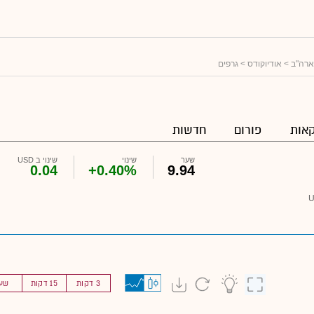
ארה"ב
>
אודיוקודס
> גרפים
אות
פורום
חדשות
שער
שינוי
שינוי ב USD
0.04
+0.40%
9.94
3 דקות
15 דקות
שע