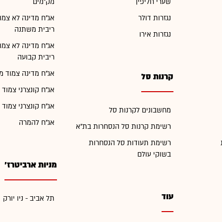
שערי חליפין
מק"מים
נגזרות דולר
אג"ח מדינה לא צמו
ריבית משתנה
נגזרות אירו
אג"ח מדינה לא צמו
ריבית קבועה
אג"ח מדינה צמוד מ
קרנות סל
אג"ח קונצרני צמוד 
אג"ח קונצרני צמוד 
מחשבונים לקרנות סל
אג"ח להמרה
רשימת קרנות סל הנסחרות בת"א
רשימת תעודות סל הנסחרות
בשוקי עולם
מניות ארביטרז'
עוד
תל אביב - ניו יורק