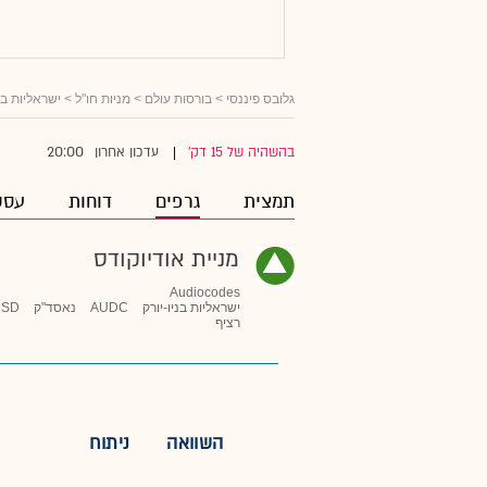
גלובס פיננסי
>
בורסות עולם
>
מניות חו"ל
>
ישראליות ב
20:00
בהשהיה של 15 דק'
עדכון אחרון
|
תמצית
גרפים
דוחות
עסק
מניית אודיוקודס
Audiocodes
ישראליות בניו-יורק
AUDC
נאסד"ק
USD
רציף
השוואה
ניתוח