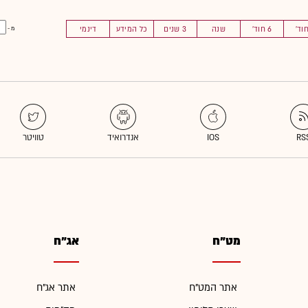
6 חוד'
שנה
3 שנים
כל המידע
דינמי
מ -
מט"ח
אג"ח
אתר המט"ח
אתר אג"ח