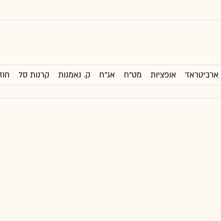
ארביטראז'
אופציות
מט"ח
אג"ח
ק. נאמנות
קרנות סל
חוז