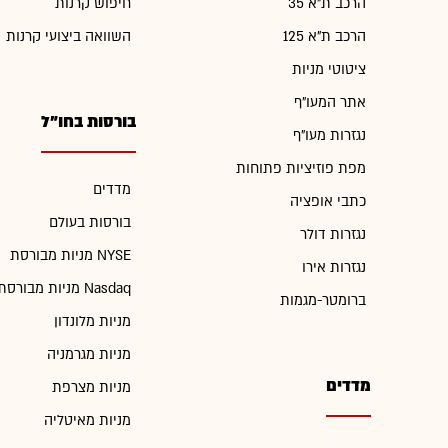
הרכב ת"א 35
חיפוש קרנות
הרכב ת"א 125
השוואה ביצועי קרנות
ציטוטי מניות
אתר המעו"ף
בורסות בחו"ל
נגזרות מעו"ף
מפת פוזיציות פתוחות
מדדים
כתבי אופציה
בורסות בעולם
נגזרות דולר
מניות מבורסת NYSE
נגזרות אירו
מניות מבורסת Nasdaq
ברומטר-מגמות
מניות מלונדון
מניות מגרמניה
מדדים
מניות מצרפת
מניות מאיטליה