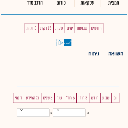
תמצית
עסקאות
פורום
הרכב מדד
חודשים
שבועות
ימים
שעות
15 דקות
3 דקות
השוואה
ניתוח
יום
שבוע
חודש
3 חוד'
6 חוד'
שנה
3 שנים
כל המידע
דינמי
מ -
עד