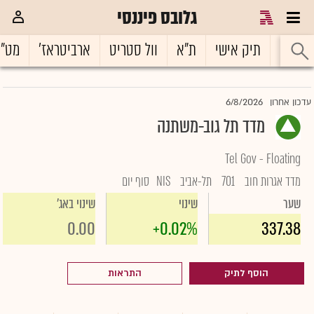
גלובס פיננסי
ראשי
תיק אישי
ת"א
וול סטריט
ארביטראז'
מט"
6/8/2026
עדכון אחרון
מדד תל גוב-משתנה
Tel Gov - Floating
מדד אגרות חוב
701
תל-אביב
NIS
סוף יום
שער
שינוי
שינוי באג'
0.00
+0.02%
337.38
הוסף לתיק
התראות