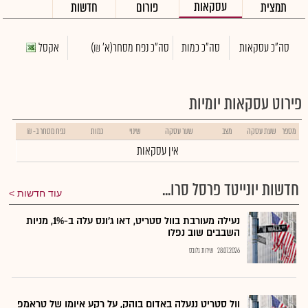
עסקאות
תמצית
פורום
חדשות
סה"כ עסקאות
סה"כ כמות
סה"כ נפח מסחר
(א' ₪)
אקסל
פירוט עסקאות יומיות
מספר
שעת עסקה
מצב
שער עסקה
שינוי
כמות
נפח מסחר ב- ₪
אין עסקאות
חדשות יונייטד פרסל סרו...
עוד חדשות
נעילה מעורבת בוול סטריט, דאו ג'ונס עלה ב-1%, מניות
השבבים שוב נפלו
28.07.2026
שירות גלובס
וול סטריט ננעלה באדום בוהק, על רקע איומו של טראמפ