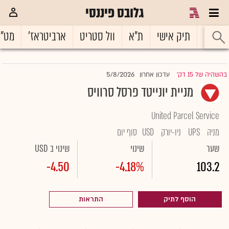
גלובס פיננסי
ראשי
תיק אישי
ת"א
וול סטריט
ארביטראז'
מט"
5/8/2026
בהשהיה של 15 דק'
עדכון אחרון
|
מניית יונייטד פרסל סרוויס
United Parcel Service
מניה
UPS
ניו-יורק
USD
סוף יום
שער
שינוי
שינוי ב USD
-4.50
-4.18%
103.2
הוסף לתיק
התראות