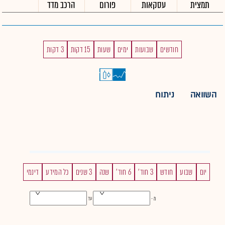
תמצית
עסקאות
פורום
הרכב מדד
חודשים
שבועות
ימים
שעות
15 דקות
3 דקות
השוואה
ניתוח
יום
שבוע
חודש
3 חוד'
6 חוד'
שנה
3 שנים
כל המידע
דינמי
מ -
עד