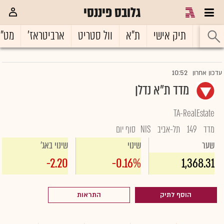
גלובס פיננסי
ראשי
תיק אישי
ת"א
וול סטריט
ארביטראז'
מט"
10:52
עדכון אחרון
מדד ת"א נדלן
TA-RealEstate
מדד
149
תל-אביב
NIS
סוף יום
שער
שינוי
שינוי באג'
-2.20
-0.16%
1,368.31
הוסף לתיק
התראות