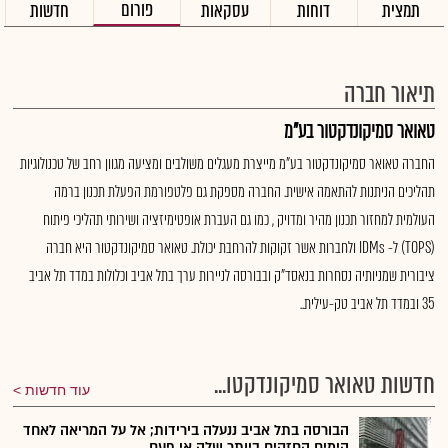
פורום
תמצית
דוחות
עסקאות
חדשות
תיאור חברה
טאואר סמיקונדקטור בע"מ
החברה טאואר סמיקונדקטור בע"מ מייצרת מעגלים משולבים ומציעה מגוון רחב של טכנולוגיות
תהליכים הניתנות להתאמה אישית. החברה מספקת גם פלטפורמת הפעלת תכנון ברמה
העולמית למחזור תכנון מהיר ומדויק , כמו גם העברת אופטימיזציה ושירותי תהליכי פיתוח
(TOPS) ל- IDMs ולחברות אשר זקוקות להרחבת יכולת. טאואר סמיקונדקטור היא חברה
ציבורית שמניותיה נסחרות בנאסד"ק ובבורסה לניירות ערך בתל אביב וכלולות במדד תל אביב
35 ובמדד תל אביב טק-עילית..
חדשות טאואר סמיקונדקטו...
עוד חדשות
הבורסה בתל אביב ננעלה בירידות; אל על המריאה לאחד
הימים החזקים ביותר שלה אי פעם