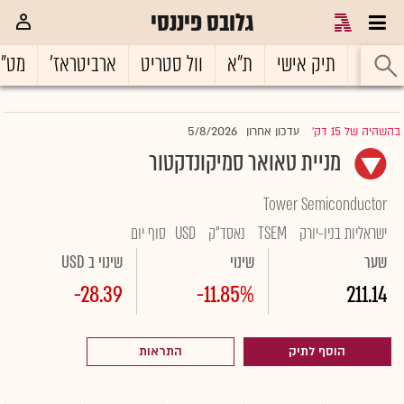
גלובס פיננסי
ראשי
תיק אישי
ת"א
וול סטריט
ארביטראז'
מט"
5/8/2026
בהשהיה של 15 דק'
עדכון אחרון
|
מניית טאואר סמיקונדקטור
Tower Semiconductor
ישראליות בניו-יורק
TSEM
נאסד"ק
USD
סוף יום
שער
שינוי
שינוי ב USD
-28.39
-11.85%
211.14
הוסף לתיק
התראות