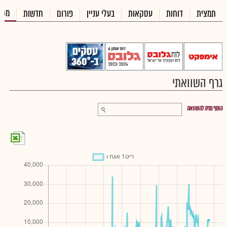
מכי
תמצית
דוחות
עסקאות
בעלי עניין
פורום
חדשות
גרף השוואתי
הוסף מניה להשוואה