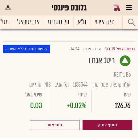
גלובס פיננסי
ראשי
תיק אישי
ת"א
וול סטריט
ארביטראז'
מט"
14:24
בהשהיה של 15 דק'
עדכון אחרון
לצפות בנתונים ללא השהיה
|
ריט1 אגח ו
REIT 1 B6
אג"ח קונצרני צמוד מדד
1138544
תל-אביב
NIS
סוף יום
שער
שינוי
שינוי באג'
0.03
+0.02%
126.76
הוסף לתיק
התראות