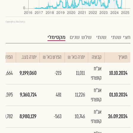
Copyright (c) 2016 Chart.js
חצי שנתי
שנתי
שלש שנים
מקסימלי
תאריך
קבוצה
יתרה בא' ₪
הפרש בא' ₪
יתרה בע.נ.
הפרש בע.
אג"ח
-161,664
9,199,060
-215
11,011
10.10.2024
קונצרני
אג"ח
380,595
9,360,724
481
11,226
01.10.2024
קונצרני
אג"ח
-360,782
8,980,129
-563
10,746
26.09.2024
קונצרני